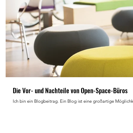
Brainstormings
Brainsto
Tags
Arbeitsplatz
Atmosphäre
Brainstorming
Büro
Effizienz
Großraumbüro
Hi
Synergie
Vorteile
positiv
Die Vor- und Nachteile von Open-Space-Büros
Ich bin ein Blogbeitrag. Ein Blog ist eine großartige Möglichk